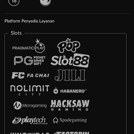
Platform Penyedia Layanan
Slots