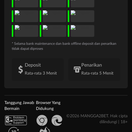
* Selama bank maintenance dan bank offline deposit dan penarikan
tidak dapat diproses
Deposit
Penarikan
Rata-rata 3 Menit
Rata-rata 5 Menit
Tanggung Jawab
Browser Yang
Bermain
Didukung
©2026 MANGGA2BET. Hak cipta
dilindungi | 18+