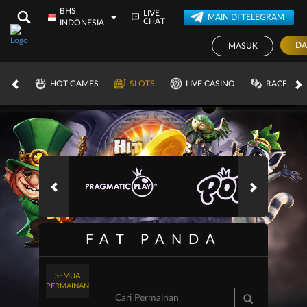
BHS
LIVE
MAIN DI TELEGRAM
CHAT
INDONESIA
DA
MASUK
IDR
UPDATING
HOT GAMES
SLOTS
LIVE CASINO
RACE
FAT PANDA
SEMUA
PERMAINAN