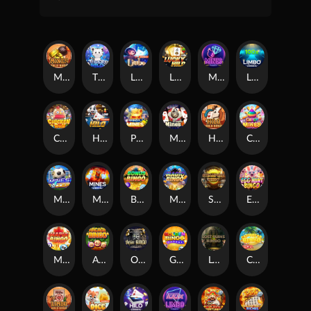
Mines Gold Rush
Tiger Hilo
Limbo
Lucky Hilo
Mines Neon
Limbo Classic
Chicken Run
Hilo
Pinoy Mines
Mines Maple
Hilo Gold Rush
Candy Mines
Mines Soccer
Mines Classic
Bonus Bingo
Magic Bingo
Steampunk
EggHunt Bingo
Maple Bingo
Arcade Bingo
Odin Bingo
Golden Bingo
Lost Ruins
Caribbean Bingo