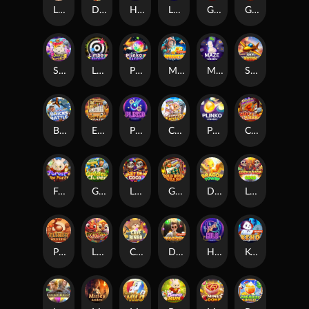
Limbo Gold Rush
Dice
Hilo Classic
Limbo Neon
Golden Fortunes
Golden Horse Riches
Sweet Scratch
Limbo Rainbow
Plinko Rainbow
Mines
Maze Classic
Sky Mission
Bricks Battle
Egypt Gem Scratch
Plinko Neon
Cookie Fiesta
Plinko Classic
Chili Fiesta
Forest Tea Party
Golden Clover
Lucky Drop: Coco 2
Gold Rush: Wild Dig
Dragon Tower
Lucky Drop-Coco
Plinko Gold Rush
Lucky Drop-GongXiFaChai
Cave Bingo
Diamonds
Hilo Neon
Keno