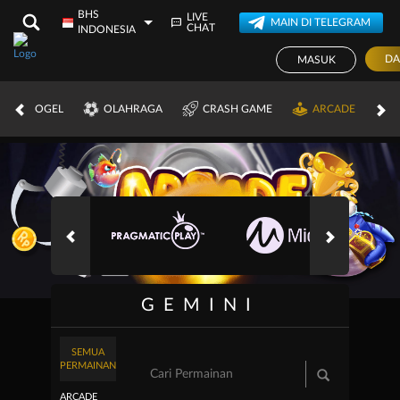
BHS
LIVE
MAIN DI TELEGRAM
CHAT
INDONESIA
DA
MASUK
TOGEL
OLAHRAGA
CRASH GAME
ARCADE
GEMINI
SEMUA
PERMAINAN
ARCADE