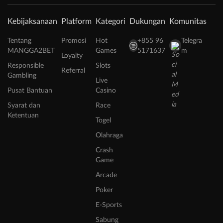
Kebijaksanaan
Platform
Kategori
Dukungan
Komunitas
Tentang
Promosi
Hot
+855 96
Telegra
MANGGA2BET
Games
5171637
m
Loyalty
Responsible
Slots
Referral
Gambling
Live
Pusat Bantuan
Casino
Syarat dan
Race
Ketentuan
Togel
Olahraga
Crash
Game
Arcade
Poker
E-Sports
Sabung