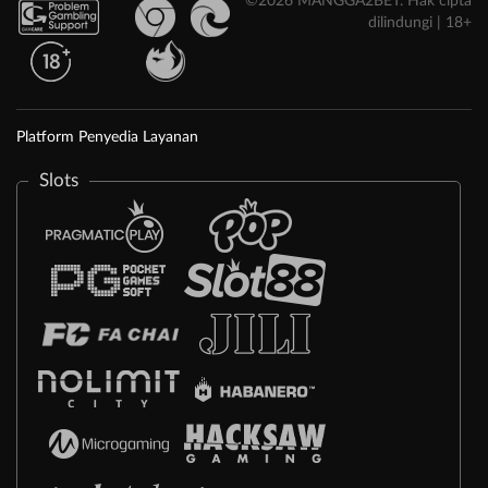
©2026 MANGGA2BET. Hak cipta
dilindungi | 18+
Platform Penyedia Layanan
Slots