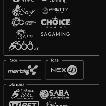
Race
Togel
Olahraga