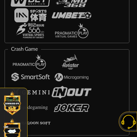
Crash Game