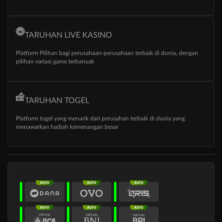
TARUHAN LIVE KASINO
Platform Pilihan bagi perusahaan-perusahaan terbaik di dunia, dengan
pilihan variasi game terbanyak
TARUHAN TOGEL
Platform togel yang menarik dari perusahan terbaik di dunia yang
menawarkan hadiah kemenangan besar