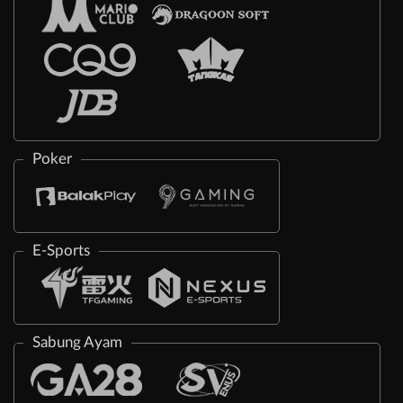
Poker
E-Sports
Sabung Ayam