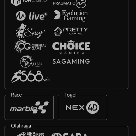
Race
Togel
Olahraga