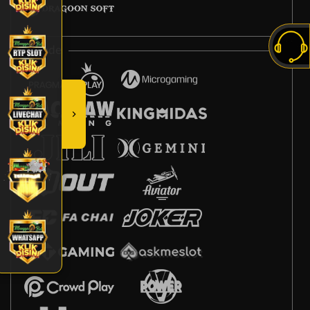
Arcade