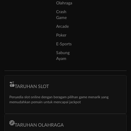
Olahraga
Crash
Game
Arcade
Poker
E-Sports
Sabung
Ayam
TARUHAN SLOT
Penyedia slot online dengan beragam pilihan game menarik yang
memudahkan pemain untuk mencapai jackpot
TARUHAN OLAHRAGA