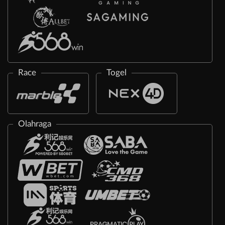
Race
Togel
Olahraga