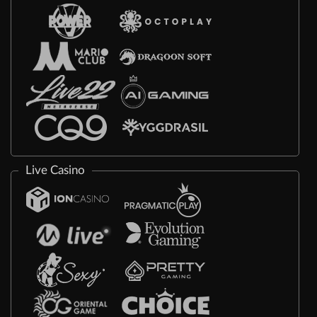
Live Casino