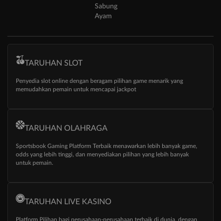
Sabung
Ayam
TARUHAN SLOT
Penyedia slot online dengan beragam pilihan game menarik yang
memudahkan pemain untuk mencapai jackpot
TARUHAN OLAHRAGA
Sportsbook Gaming Platform Terbaik menawarkan lebih banyak game,
odds yang lebih tinggi, dan menyediakan pilihan yang lebih banyak
untuk pemain.
TARUHAN LIVE KASINO
Platform Pilihan bagi perusahaan-perusahaan terbaik di dunia, dengan