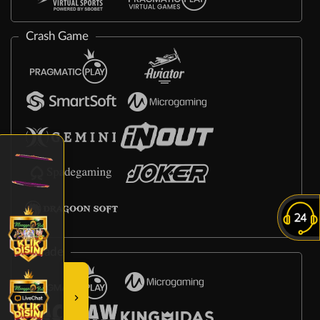
Crash Game
Arcade