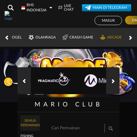
BHS
LIVE
MAIN DI TELEGRAM
CHAT
INDONESIA
DA
MASUK
TOGEL
OLAHRAGA
CRASH GAME
ARCADE
MARIO CLUB
SEMUA
PERMAINAN
FISHING