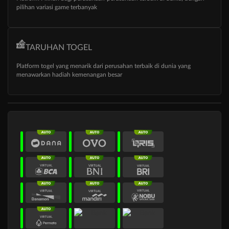
pilihan variasi game terbanyak
TARUHAN TOGEL
Platform togel yang menarik dari perusahan terbaik di dunia yang
menawarkan hadiah kemenangan besar