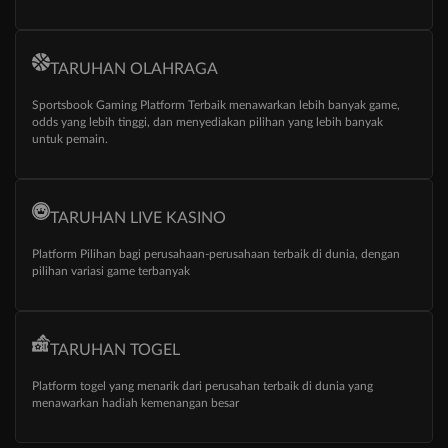
TARUHAN OLAHRAGA
Sportsbook Gaming Platform Terbaik menawarkan lebih banyak game,
odds yang lebih tinggi, dan menyediakan pilihan yang lebih banyak
untuk pemain.
TARUHAN LIVE KASINO
Platform Pilihan bagi perusahaan-perusahaan terbaik di dunia, dengan
pilihan variasi game terbanyak
TARUHAN TOGEL
Platform togel yang menarik dari perusahan terbaik di dunia yang
menawarkan hadiah kemenangan besar